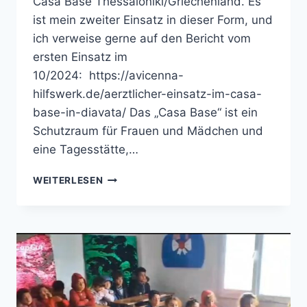
Casa Base Thessaloniki/Griechenland. Es
ist mein zweiter Einsatz in dieser Form, und
ich verweise gerne auf den Bericht vom
ersten Einsatz im
10/2024: https://avicenna-
hilfswerk.de/aerztlicher-einsatz-im-casa-
base-in-diavata/ Das „Casa Base“ ist ein
Schutzraum für Frauen und Mädchen und
eine Tagesstätte,…
ZUFLUCHTSORT
WEITERLESEN
UND
MEDIZINISCHE
BETREUUNG
FÜR
FRAUEN
UND
KINDER