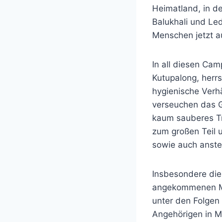
Heimatland, in d
Balukhali und Le
Menschen jetzt a
In all diesen Cam
Kutupalong, herr
hygienische Verhä
verseuchen das G
kaum sauberes Tr
zum großen Teil 
sowie auch anst
Insbesondere die
angekommenen Me
unter den Folgen 
Angehörigen in 