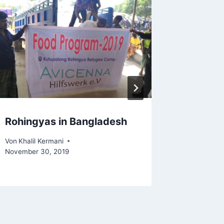
WEITER
icenna hilft in Serbien