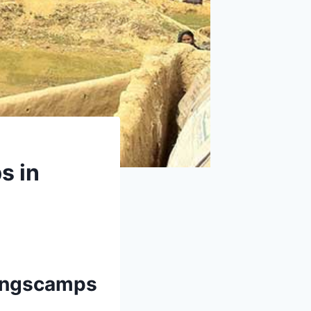
s in
lingscamps