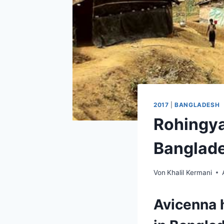
2017
|
BANGLADESH
Rohingya
Banglad
Von
Khalil Kermani
Avicenna 