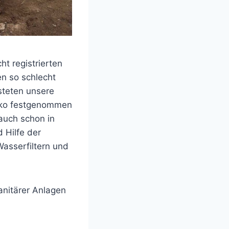
ht registrierten
en so schlecht
steten unsere
siko festgenommen
auch schon in
 Hilfe der
Wasserfiltern und
anitärer Anlagen