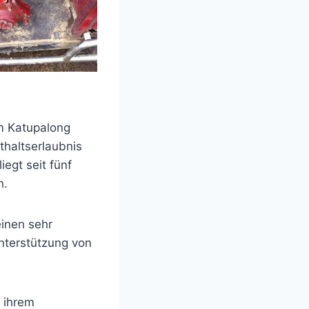
im Katupalong
thaltserlaubnis
egt seit fünf
n.
einen sehr
nterstützung von
n ihrem