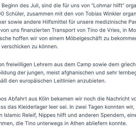
Beginn des Juli, sind die für uns von “Lohmar hilft” org
100 Schüler, zusammen mit den von Tobias Winkler organ
er sowie andere Hilfsmittel für unsere medizinische Pa
 von uns finanzierten Transport von Tino de Vries, in 
sche hoffen wir von einem Möbelgeschäft zu bekommen
verschicken zu können.
 von freiwilligen Lehrern aus dem Camp sowie dem griec
ldung der jungen, meist afghanischen und sehr lernbeg
äß den europäischen Leitlinien anzubieten.
nos Abfahrt aus Köln bekamen wir noch die Nachricht v
ss das Kleiderlager leer sei. In zwei Tagen konnten wir
 Islamic Releif, Nippes hilft und anderen Spendern, ei
n, die Tino unterwegs in Athen abliefern konnte.