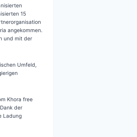
anisierten
isierten 15
rtnerorganisation
Moria angekommen.
 und mit der
hischen Umfeld,
ierigen
om Khora free
, Dank der
ne Ladung