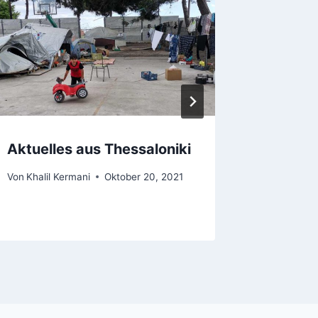
Aktuelles aus Thessaloniki
Wintere
Von
Khalil Kermani
Oktober 20, 2021
Von
Khalil 